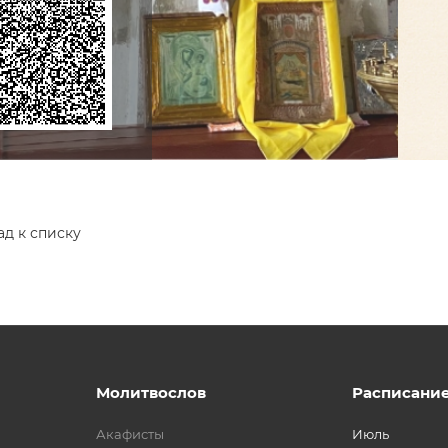
ад к списку
Молитвослов
Расписани
Акафисты
Июль