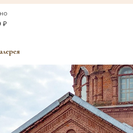
но
9 ₽
алерея