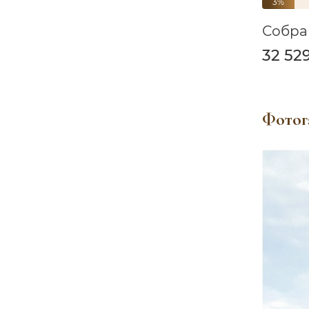
3%
Собра
32 52
Фотог