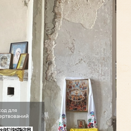
код для
ертвований