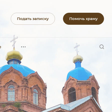
Подать записку
Помочь храму
е