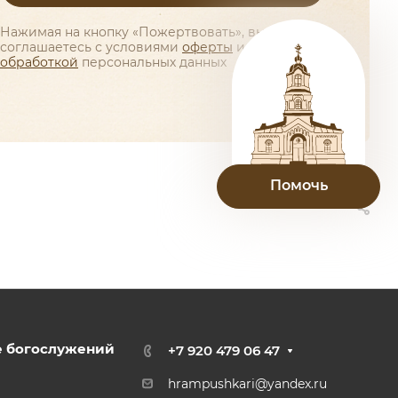
Нажимая на кнопку «Пожертвовать», вы
соглашаетесь с условиями
оферты
и
обработкой
персональных данных
Помочь
е богослужений
+7 920 479 06 47
hrampushkari@yandex.ru