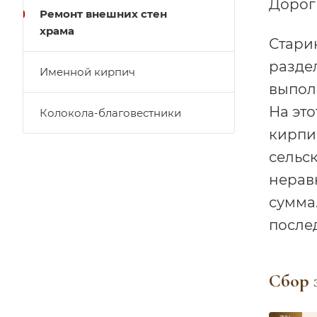
Дорог
Ремонт внешних стен
храма
Стари
раздел
Именной кирпич
выполн
На эт
Колокола-благовестники
кирпи
сельс
нерав
сумма
послед
Сбор 