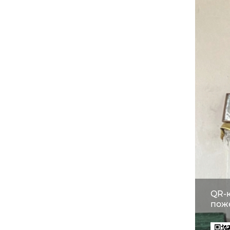
QR-
пож