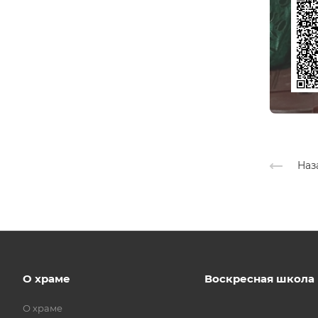
Наз
О храме
Воскресная школа
О храме