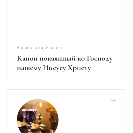
Каноны ко причастию
Канон покаянный ко Господу
нашему Иисусу Христу