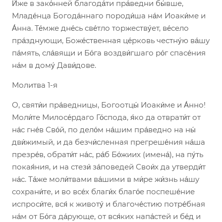
И́же в зако́нней благода́ти пра́ведни бы́вше,
Младе́нца Богода́ннаго породи́ша на́м Иоаки́ме и
А́нна. Те́мже дне́сь све́тло торжеству́ет, ве́село
пра́зднующи, Боже́ственная це́рковь честну́ю ва́шу
па́мять, сла́вящи и Бо́га воздви́гшаго ро́г спасе́ния
на́м в дому́ Дави́дове.
Молитва 1-я
О, святи́и пра́ведницы, Богоотцы́ Иоаки́ме и А́нно!
Моли́те Милосе́рдаго Го́спода, я́ко да отврати́т от
на́с гне́в Сво́й, по дело́м на́шим пра́ведно на ны́
дви́жимый, и да безчи́сленная прегреше́ния на́ша
презре́в, обрати́т на́с, ра́б Бо́жиих (имена́), на пу́ть
покая́ния, и на стези́ за́поведей Свои́х да утверди́т
на́с. Та́же моли́твами ва́шими в ми́ре жи́знь на́шу
сохрани́те, и во все́х благи́х благо́е поспеше́ние
испроси́те, вся́ к животу́ и благоче́стию потре́бная
на́м от Бо́га да́рующе, от вся́ких напа́стей и бе́д и