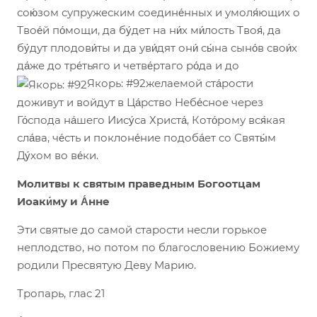
сою́зом супружеским соедине́нных и умоля́ющих о
Твое́й по́мощи, да бу́дет на ни́х ми́лость Твоя́, да
бу́дут плодови́ты и да уви́дят они́ сы́на сыно́в свои́х
да́же до тре́тьяго и четве́ртаго ро́да и до
Якорь: #92желаемой ста́рости
доживут и войдут в Ца́рство Небе́сное через
Го́спода на́шего Иису́са Христа́, Кото́рому вся́кая
сла́ва, че́сть и поклоне́ние подоба́ет со Святы́м
Ду́хом во ве́ки.
Молитвы к святым праведным Богоотцам
Иоаки́му и А́нне
Эти святые до самой старости несли горькое
неплодство, но потом по благословению Божиему
родили Пресвятую Деву Марию.
Тропарь, глас 21