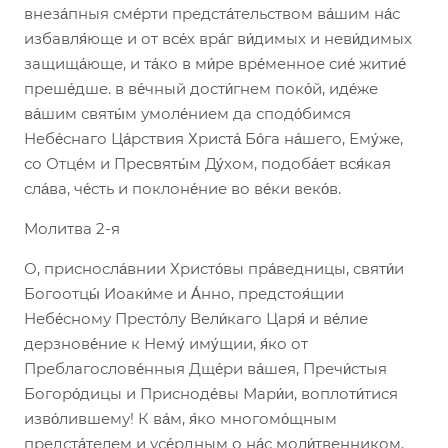
внеза́пныя сме́рти предста́тельством ва́шим на́с
избавля́юще и от все́х вра́г ви́димых и неви́димых
защища́юще, и та́ко в ми́ре вре́менное сие́ житие́
преше́дше. в ве́чный дости́гнем поко́й, иде́же
ва́шим святы́м умоле́нием да сподо́бимся
Небе́снаго Ца́рствия Христа́ Бо́га на́шего, Ему́же,
со Отце́м и Пресвяты́м Ду́хом, подоба́ет вся́кая
сла́ва, че́сть и поклоне́ние во ве́ки веко́в.
Молитва 2-я
О, присносла́внии Христо́вы пра́ведницы, святи́и
Богоотцы́ Иоаки́ме и А́нно, предстоя́щии
Небе́сному Престо́лу Вели́каго Царя́ и ве́лие
дерзнове́ние к Нему́ иму́щии, я́ко от
Преблагослове́нныя Дще́ри ва́шея, Пречи́стыя
Богоро́дицы и Присноде́вы Мари́и, воплоти́тися
изво́лившему! К ва́м, я́ко многомо́щным
предста́телем и усе́рдным о на́с моли́твенником,