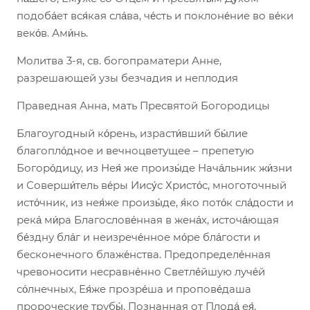
подоба́ет вся́кая сла́ва, че́сть и поклоне́ние во ве́ки
веко́в. Ами́нь.
Молитва 3-я, св. богопраматери Анне,
разрешающей узы безчадия и неплодия
Праведная Анна, мать Пресвятой Богородицы
Благоугодный ко́рень, израсти́вший бы́лие
благопло́дное и вечноцветущее – препетую
Богоро́дицу, из Нея́ же произы́де Нача́льник жи́зни
и Соверши́тель ве́ры Иису́с Христо́с, многоточный
исто́чник, из нея́же произы́де, я́ко пото́к сла́дости и
река́ ми́ра Благослове́нная в жена́х, источа́ющая
бе́здну бла́г и неизрече́нное мо́ре бла́гости и
бесконечного блаже́нства. Предопределе́нная
чревоносити несравне́нно Светле́йшую луче́й
со́лнечных, Ея́же прозре́ша и пропове́даша
пророческие трубы́. Познанная от Плода́ ея́,