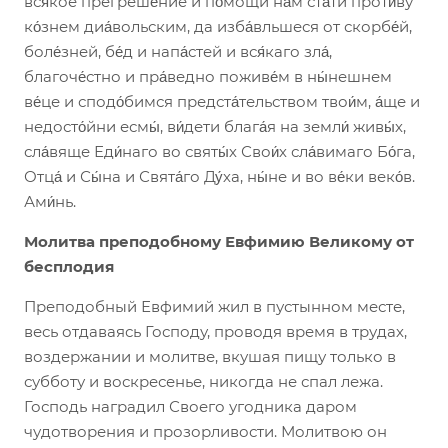
вся́кое прегреше́ние и по́мощи на́м ста́ти проти́ву
ко́знем диа́вольским, да изба́вльшеся от скорбе́й,
боле́зней, бе́д и напа́стей и вся́каго зла́,
благоче́стно и пра́ведно поживе́м в ны́нешнем
ве́це и сподо́бимся предста́тельством твои́м, а́ще и
недосто́йни есмы́, ви́дети блага́я на земли́ живы́х,
сла́вяще
Еди́наго во святы́х Свои́х сла́вимаго Бо́га,
Отца́ и Сы́на и Свята́го Ду́ха, ны́не и во ве́ки веко́в.
Ами́нь.
Молитва преподобному Евфимию Великому от
бесплодия
Преподобный Евфимий жил в пустынном месте,
весь отдаваясь Господу, проводя время в трудах,
воздержании и молитве, вкушая пищу только в
субботу и воскресенье, никогда не спал лежа.
Господь наградил Своего угодника даром
чудотворения и прозорливости. Молитвою он