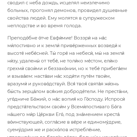
сводил с неба дождь, исцелял неизлечимо
больных, прогонял демонов, провидел душевные
свойства людей. Ему молятся в супружеском
неплодстве и во время голода.
Преподо́бне о́тче Евфи́мие! Воззри́ на на́с
ми́лостивно и к земли́ приве́рженных возведи́ к
высоте́ небе́сней. Ты́ горе́ на небеси́, мы́ на земли́
ни́зу, удалены́ от тебе́, не толи́ко ме́стом, ели́ко
грехми́ свои́ми и беззако́нии, но к тебе́ прибега́ем
и взыва́ем: наста́ви на́с ходи́ти путе́м твои́м,
вразуми́ и руково́дствуй. Вся́ твоя́ свята́я жи́знь
бы́сть зерца́лом вся́кия доброде́тели. Не преста́ни,
уго́дниче Бо́жий, о на́с вопия́ ко Го́споду. Испроси́
предста́тельством свои́м у Всеми́лостиваго Бо́га
на́шего ми́р Це́ркви Его́, под зна́мением креста́
во́инствующей, согла́сие в ве́ре и единому́дрие,
суему́дрия же и раско́лов истребле́ние,