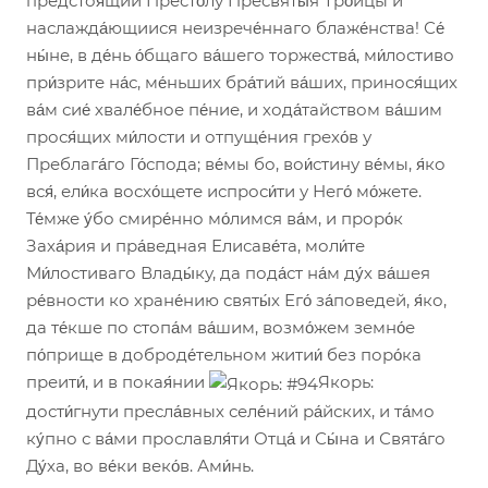
предстоя́щии Престо́лу Пресвяты́я Тро́ицы и
наслажда́ющиися неизрече́ннаго блаже́нства! Се́
ны́не, в де́нь о́бщаго ва́шего торжества́, ми́лостиво
при́зрите на́с, ме́ньших бра́тий ва́ших, принося́щих
ва́м сие́ хвале́бное пе́ние, и хода́тайством ва́шим
прося́щих ми́лости и отпуще́ния грехо́в у
Преблага́го Го́спода; ве́мы бо, вои́стину ве́мы, я́ко
вся́, ели́ка восхо́щете испроси́ти у Него́ мо́жете.
Те́мже у́бо смире́нно мо́лимся ва́м, и проро́к
Заха́рия и пра́ведная Елисаве́та, моли́те
Ми́лостиваго Влады́ку, да пода́ст на́м ду́х ва́шея
ре́вности ко хране́нию святы́х Его́ за́поведей, я́ко,
да те́кше по стопа́м ва́шим, возмо́жем земно́е
по́прище в доброде́тельном житии́ без поро́ка
преити́, и в покая́нии
Якорь:
дости́гнути пресла́вных селе́ний ра́йских, и та́мо
ку́пно с ва́ми прославля́ти Отца́ и Сы́на и Свята́го
Ду́ха, во ве́ки веко́в. Ами́нь.