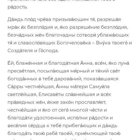
ра́дость.
Да́ждь пло́д чре́ва призыва́ющим тя́, разреша́я
мра́к и́х безпло́дия и, я́ко разреше́ние безпло́дия,
безча́дных же́н благочадны сотвори́ ублажа́ющих
тя́ и славосло́вящих Богочелове́ка – Вну́ка твоего́ и
Созда́теля и Го́спода.
Е́й, блаже́нная и благода́тная А́нна, все́м, я́ко луна́
пресве́тлая, посыла́ющая ми́рный и ти́хий све́т
богода́нных в тебе́ дарова́ний, показа́вшаяся
Са́рры честне́йшая, А́нны ма́тери Самуи́ла
светле́йшая, Елисаве́ты сла́внейшая и все́х
пра́ведных же́н, и́хже зако́н прославля́ет,
честне́йшая и я́ко от сего́ многой че́сти и
благода́ти удостоенная, испо́лни ра́дости и
весе́лия се́рдца к тебе́ прибега́ющих и да́ждь
благода́ть твою́ рабе́ твое́й, прие́млющей твою́