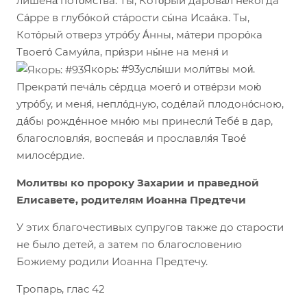
лишена́ пото́мства. Ты, Кото́рый дарова́л не́когда
Са́рре в глубо́кой ста́рости сы́на Исаа́ка. Ты,
Кото́рый отверз утро́бу А́нны, ма́тери проро́ка
Твоего́ Самуи́ла, при́зри ны́не на меня́ и
Якорь: #93услы́ши моли́твы мои́.
Прекрати́ печа́ль се́рдца моего́ и отве́рзи мою́
утро́бу, и меня́, непло́дную, соде́лай
плодоно́сною,
да́бы рожде́нное мно́ю мы принесли́ Тебе́ в дар,
благословля́я, воспева́я и прославля́я Твое́
милосе́рдие.
Молитвы ко пророку Захарии и праведной
Елисавете, родителям Иоанна Предтечи
У этих благочестивых супругов также до старости
не было детей, а затем по благословению
Божиему родили Иоанна Предтечу.
Тропарь, глас 42