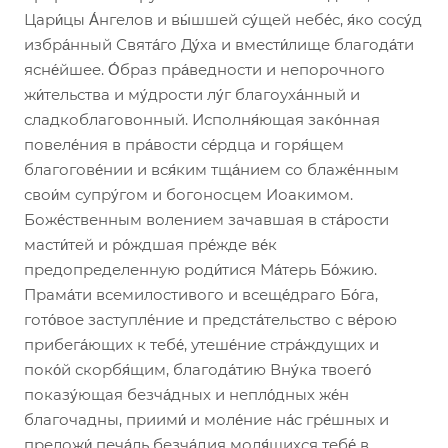
Цари́цы А́нгелов и вы́шшей су́щей небе́с, я́ко сосу́д
избра́нный Свята́го Ду́ха и вмести́лище благода́ти
ясне́йшее. О́браз пра́ведности и непорочного
жи́тельства и му́дрости лу́г благоуха́нный и
сладкоблаговонный. Исполня́ющая зако́нная
повеле́ния в пра́вости се́рдца и горя́щем
благогове́нии и вся́ким тща́нием со блаже́нным
свои́м супру́гом и богоносцем Иоакимом.
Боже́ственным волением зачавшая в ста́рости
масти́тей и ро́ждшая пре́жде ве́к
предопределенную роди́тися Ма́терь Бо́жию.
Прама́ти всемилостивого и всеще́драго Бо́га,
гото́вое заступле́ние и предста́тельство с ве́рою
прибега́ющих к тебе́, утеше́ние стра́ждущих и
поко́й скорбя́щим, благода́тию Вну́ка твоего́
показу́ющая безча́дных и непло́дных же́н
благочадны, приими́ и моле́ние на́с гре́шных и
преложи́ печа́ль безча́дия моля́щихся тебе́ в