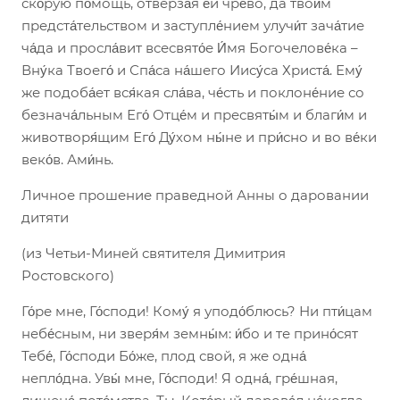
ско́рую по́мощь, отверза́я е́й чре́во, да твои́м
предста́тельством и заступле́нием улучи́т зача́тие
ча́да и просла́вит всесвято́е И́мя Богочелове́ка –
Вну́ка Твоего́ и Спа́са на́шего Иису́са Христа́. Ему́
же подоба́ет вся́кая сла́ва, че́сть и поклоне́ние со
безнача́льным Его́ Отце́м и пресвяты́м и благи́м и
животворя́щим Его́ Ду́хом ны́не и при́сно и во ве́ки
веко́в. Ами́нь.
Личное прошение праведной Анны о даровании
дитяти
(из Четьи-Миней святителя Димитрия
Ростовского)
Го́ре мне, Го́споди! Кому́ я уподо́блюсь? Ни пти́цам
небе́сным, ни зверя́м земны́м: и́бо и те прино́сят
Тебе́, Го́споди Бо́же, плод свой, я же одна́
непло́дна. Увы́ мне, Го́споди! Я одна́, гре́шная,