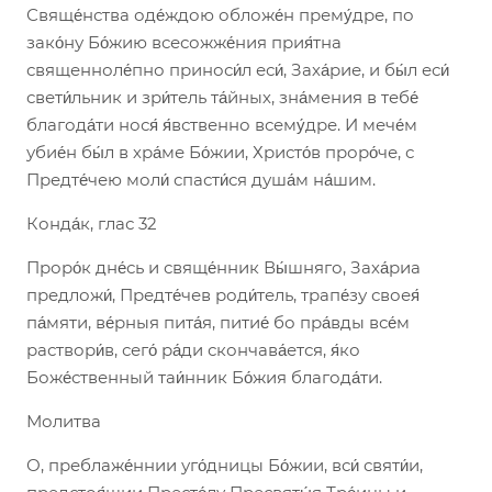
Свяще́нства оде́ждою обложе́н прему́дре, по
зако́ну Бо́жию всесожже́ния прия́тна
священноле́пно приноси́л еси́, Заха́рие, и бы́л еси́
свети́льник и зри́тель та́йных, зна́мения в тебе́
благода́ти нося́ я́вственно всему́дре. И мече́м
убие́н бы́л в хра́ме Бо́жии, Христо́в проро́че, с
Предте́чею моли́ спасти́ся душа́м на́шим.
Конда́к, глас 32
Проро́к дне́сь и свяще́нник Вы́шняго, Заха́риа
предложи́, Предте́чев роди́тель, трапе́зу своея́
па́мяти, ве́рныя пита́я, питие́ бо пра́вды все́м
раствори́в, сего́ ра́ди скончава́ется, я́ко
Боже́ственный таи́нник Бо́жия благода́ти.
Молитва
О, преблаже́ннии уго́дницы Бо́жии, вси́ святи́и,