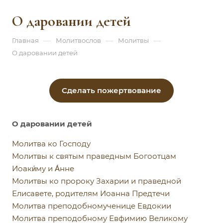
О даровании детей
—
—
—
Главная
Молитвослов
Молитвы
О даровании детей
Сделать пожертвование
О даровании детей
Молитва ко Господу
Молитвы к святым праведным Богоотцам
Иоаки́му и А́нне
Молитвы ко пророку Захарии и праведной
Елисавете, родителям Иоанна Предтечи
Молитва преподобномученице Евдокии
Молитва преподобному Евфимию Великому