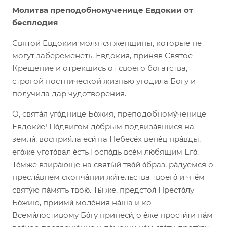
Молитва преподобномученице Евдокии от
бесплодия
Святой Евдокии молятся женщины, которые не
могут забеременеть. Евдокия, приняв Святое
Крещение и отрекшись от своего богатства,
строгой постнической жизнью угодила Богу и
получила дар чудотворения.
О, свята́я уго́днице Бо́жия, преподобному́ченице
Евдоки́е! По́двигом до́брым подвиза́вшися на
земли́, восприя́ла еси́ на Небесе́х вене́ц пра́вды,
его́же угото́вал е́сть Госпо́дь все́м лю́бящим Его́.
Те́мже взира́юще на святы́й тво́й о́браз, ра́дуемся о
пресла́внем сконча́нии жи́тельства твоего́ и чте́м
святу́ю па́мять твою́. Ты́ же, предстоя́ Престо́лу
Бо́жию, приими́ моле́ния на́ша и ко
Всеми́лостивому Бо́гу принеси́, о е́же прости́ти на́м