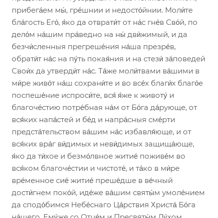
прибега́ем мы́, гре́шнии и недосто́йнии. Моли́те
бла́гость Его́, я́ко да отврати́т от на́с гне́в Сво́й, по
дело́м на́шим пра́ведно на ны́ дви́жимый, и да
безчи́сленныя прегреше́ния на́ша презре́в,
обрати́т на́с на пу́ть покая́ния и на стези́ за́поведей
Свои́х да утверди́т на́с. Та́же моли́твами ва́шими в
ми́ре живо́т на́ш сохрани́те и во все́х благи́х благо́е
поспеше́ние испроси́те, вся́ я́же к животу́ и
благоче́стию потре́бная на́м от Бо́га да́рующе, от
вся́ких напа́стей и бе́д и напра́сныя сме́рти
предста́тельством ва́шим на́с избавля́юще, и от
вся́ких вра́г ви́димых и неви́димых защища́юще,
я́ко да ти́хое и безмо́лвное житие́ поживе́м во
вся́ком благоче́стии и чистоте́, и та́ко в ми́ре
вре́менное сие́ житие́ преше́дше в ве́чный
дости́гнем поко́й, иде́же ва́шим святы́м умоле́нием
да сподо́бимся Небе́снаго Ца́рствия Христа́ Бо́га
на́шего, Ему́же со Отце́м и Пресвяты́м Ду́хом