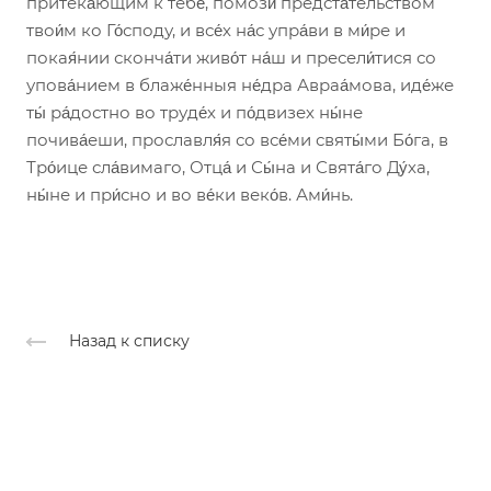
притека́ющим к тебе́, помози́ предста́тельством
твои́м ко Го́споду, и все́х на́с упра́ви в ми́ре и
покая́нии сконча́ти живо́т на́ш и пресели́тися со
упова́нием в блаже́нныя не́дра Авраа́мова, иде́же
ты́ ра́достно во труде́х и по́двизех ны́не
почива́еши, прославля́я со все́ми святы́ми Бо́га, в
Тро́ице сла́вимаго, Отца́ и Сы́на и Свята́го Ду́ха,
ны́не и при́сно и во ве́ки веко́в. Ами́нь.
Назад к списку