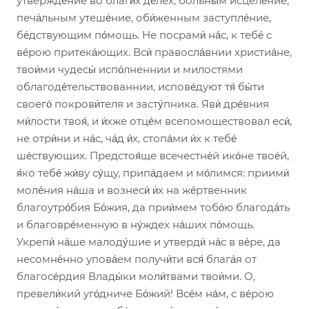
утвержде́ние во благи́х де́лех, больны́м исцеле́ние,
печа́льным утеше́ние, оби́женным заступле́ние,
бе́дствующим по́мощь. Не посрами́ на́с, к тебе́ с
ве́рою притека́ющих. Вси́ правосла́внии христиа́не,
твои́ми чудесы́ испо́лненнии и милостями
облагоде́тельствованнии, испове́дуют тя́ бы́ти
своего́ покрови́теля и засту́пника. Яви́ дре́вния
ми́лости твоя́, и и́хже отце́м всепомоществовал еси́,
не отри́ни и на́с, ча́д и́х, стопа́ми и́х к тебе́
ше́ствующих. Предстоя́ще всечестне́й ико́не твое́й,
я́ко тебе́ жи́ву су́щу, припа́даем и мо́лимся: приими́
моле́ния на́ша и вознеси́ и́х на же́ртвенник
благоутро́бия Бо́жия, да прии́мем тобо́ю благода́ть
и благовре́менную в ну́ждех на́ших по́мощь.
Укрепи́ на́ше малоду́шие и утверди́ на́с в ве́ре, да
несомне́нно упова́ем получи́ти вся́ блага́я от
благосе́рдия Влады́ки моли́твами твои́ми. О,
превели́кий уго́дниче Бо́жий! Все́м на́м, с ве́рою